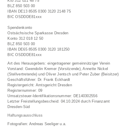
Kto 312 021 48 75
BLZ 850 503 00
IBAN DE13 8505 0300 3120 2148 75
BIC OSDDDE81xxx
Spendenkonto
Ostsächsische Sparkasse Dresden
Konto 312 018 12 50
BLZ 850 503 00
IBAN DE65 8505 0300 3120 181250
BIC OSDDDE81xxx
Art des Herausgebers: eingetragener gemeinnütziger Verein
Vorstand: Gwendolin Kremer (Vorsitzende), Annette Nickel
(Stellvertretende) und Oliver Jentsch und Peter Zuber (Beisitzer)
Geschäftsführer: Dr. Frank Eckhardt
Registergericht: Amtsgericht Dresden
Registernummer: 09
Umsatzsteuer-Identifikationsnummer: DE140302556
Letzter Freistellungsbescheid: 04.10.2024 durch Finanzamt
Dresden-Süd
Haftungsausschluss
Fotografien: Andreas Seeliger u.a.