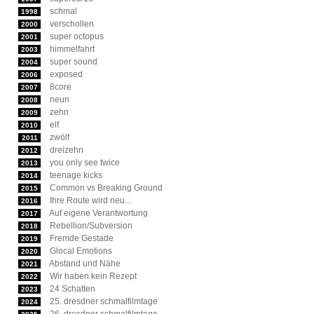
schmal
1998
verschollen
2000
super octopus
2001
himmelfahrt
2003
super sound
2004
exposed
2006
8core
2007
neun
2008
zehn
2009
elf
2010
zwölf
2011
dreizehn
2012
you only see twice
2013
teenage kicks
2014
Common vs Breaking Ground
2015
Ihre Route wird neu...
2016
Auf eigene Verantwortung
2017
Rebellion/Subversion
2018
Fremde Gestade
2019
Glocal Emotions
2020
Abstand und Nähe
2021
Wir haben kein Rezept
2022
24 Schatten
2023
25. dresdner schmalfilmtage
2024