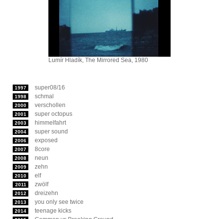
Lumír Hladík, The Mirrored Sea, 1980
super08/16
1997
schmal
1998
verschollen
2000
super octopus
2001
himmelfahrt
2003
super sound
2004
exposed
2006
8core
2007
neun
2008
zehn
2009
elf
2010
zwölf
2011
dreizehn
2012
you only see twice
2013
teenage kicks
2014