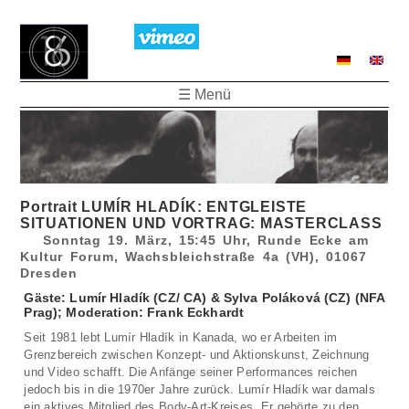
☰ Menü
Portrait LUMÍR HLADÍK: ENTGLEISTE
SITUATIONEN UND VORTRAG: MASTERCLASS
Sonntag 19. März, 15:45 Uhr, Runde Ecke am
Kultur Forum, Wachsbleichstraße 4a (VH), 01067
Dresden
Gäste: Lumír Hladík (CZ/ CA) & Sylva Poláková (CZ) (NFA
Prag); Moderation: Frank Eckhardt
Seit 1981 lebt Lumír Hladík in Kanada, wo er Arbeiten im
Grenzbereich zwischen Konzept- und Aktionskunst, Zeichnung
und Video schafft. Die Anfänge seiner Performances reichen
jedoch bis in die 1970er Jahre zurück. Lumír Hladík war damals
ein aktives Mitglied des Body-Art-Kreises. Er gehörte zu den