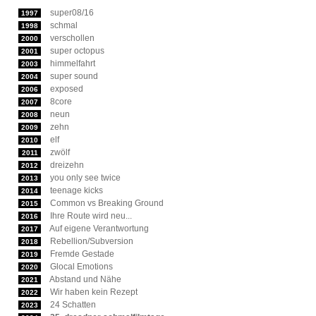
super08/16
1997
schmal
1998
verschollen
2000
super octopus
2001
himmelfahrt
2003
super sound
2004
exposed
2006
8core
2007
neun
2008
zehn
2009
elf
2010
zwölf
2011
dreizehn
2012
you only see twice
2013
teenage kicks
2014
Common vs Breaking Ground
2015
Ihre Route wird neu...
2016
Auf eigene Verantwortung
2017
Rebellion/Subversion
2018
Fremde Gestade
2019
Glocal Emotions
2020
Abstand und Nähe
2021
Wir haben kein Rezept
2022
24 Schatten
2023